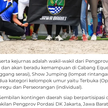
rta kejurnas adalah wakil-wakil dari Pengprov
a dan akan beradu kemampuan di Cabang Equestr
nggang serasi), Show Jumping (lompat rintangan
dua kategori kelompok umur yaitu Terbuka (Op
egu dan Perseorangan (individual).
t Sembilan kontingen daerah siap berpartisipasi
akilan Pengprov Pordasi DK Jakarta, Jawa Bara