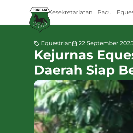
Kesekretariatan
Pacu
Eques
Equestrian
22 September 202
Kejurnas Eque
Daerah Siap Be