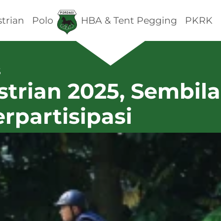
trian
Polo
HBA & Tent Pegging
PKRK
5
strian 2025, Sembil
rpartisipasi