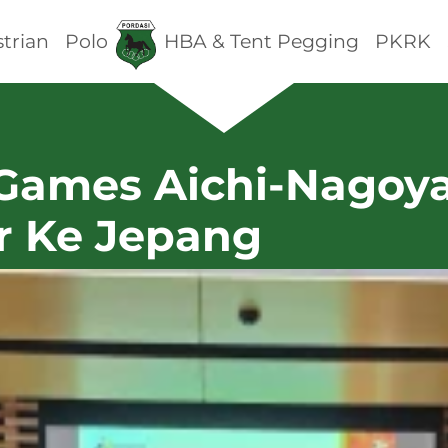
trian
Polo
HBA & Tent Pegging
PKRK
Games Aichi-Nagoya
r Ke Jepang