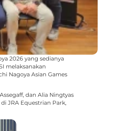
oya 2026 yang sedianya
SI melaksanakan
chi Nagoya Asian Games
ssegaff, dan Alia Ningtyas
di JRA Equestrian Park,