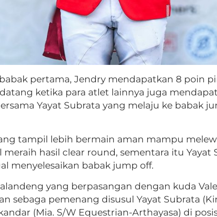
 babak pertama, Jendry mendapatkan 8 poin pi
atang ketika para atlet lainnya juga mendapat
rsama Yayat Subrata yang melaju ke babak jum
 yang tampil lebih bermain aman mampu melew
 meraih hasil clear round, sementara itu Yayat
al menyelesaikan babak jump off.
alandeng yang berpasangan dengan kuda Valer
kan sebaga pemenang disusul Yayat Subrata (K
skandar (Mia. S/W Equestrian-Arthayasa) di posis