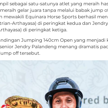
mpil sebagai satu-satunya atlet yang meraih has
meraih gelar juara tanpa melalui babak jump o
mewakili Equinara Horse Sports berhasil men
trian-Arthayasa) di peringkat kedua dan Jendr
rthayasa) di peringkat ketiga.
rtandingan Jumping 140cm Open yang menjadi 
let senior Jendry Palandeng menang dramatis pa
jump off tersebut.