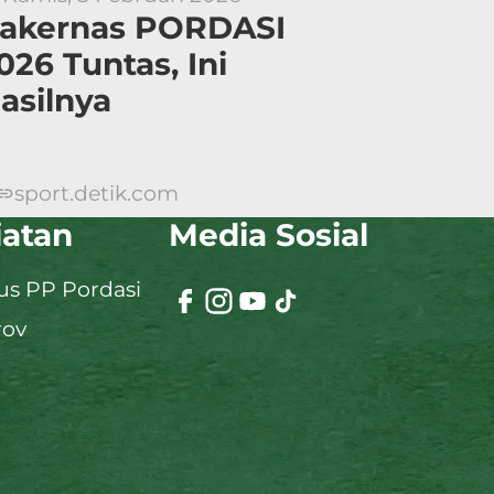
akernas PORDASI
026 Tuntas, Ini
asilnya
sport.detik.com
iatan
Media Sosial
s PP Pordasi
rov