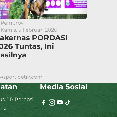
Pemprov
Kamis, 5 Februari 2026
akernas PORDASI
026 Tuntas, Ini
asilnya
sport.detik.com
iatan
Media Sosial
s PP Pordasi
rov