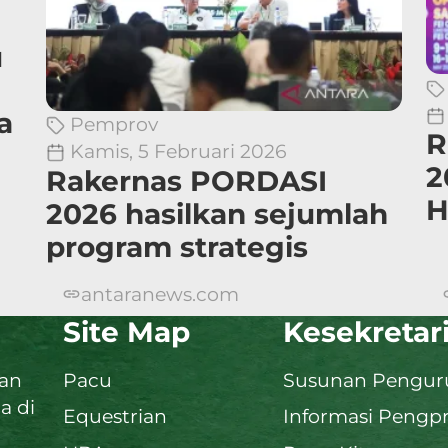
u
a
Pemprov
R
Kamis, 5 Februari 2026
2
Rakernas PORDASI
H
2026 hasilkan sejumlah
program strategis
antaranews.com
Site Map
Kesekretar
dan
Pacu
Susunan Penguru
a di
Equestrian
Informasi Pengp